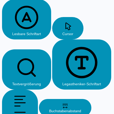
Lesbare Schriftart
Cursor
Textvergrößerung
Legastheniker-Schriftart
Buchstabenabstand