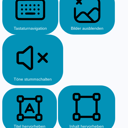
Tastaturnavigation
Bilder ausblenden
Töne stummschalten
Titel hervorheben
Inhalt hervorheben