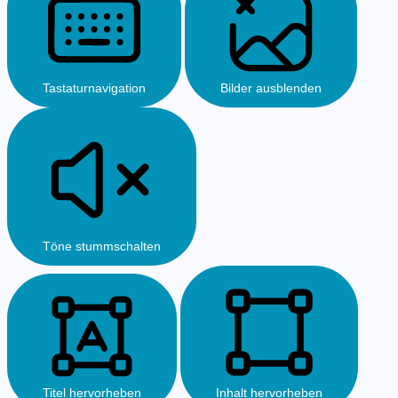
Tastaturnavigation
Bilder ausblenden
Töne stummschalten
Titel hervorheben
Inhalt hervorheben