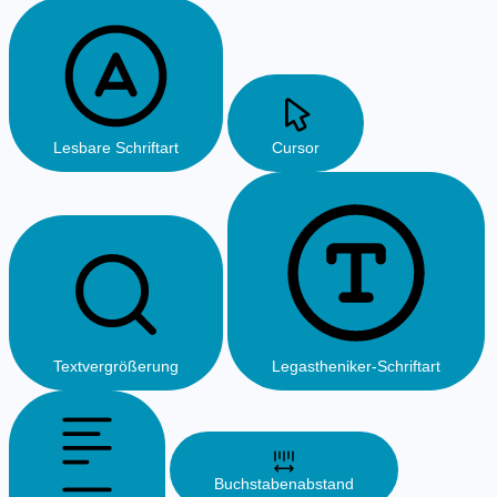
Lesbare Schriftart
Cursor
Textvergrößerung
Legastheniker-Schriftart
Buchstabenabstand