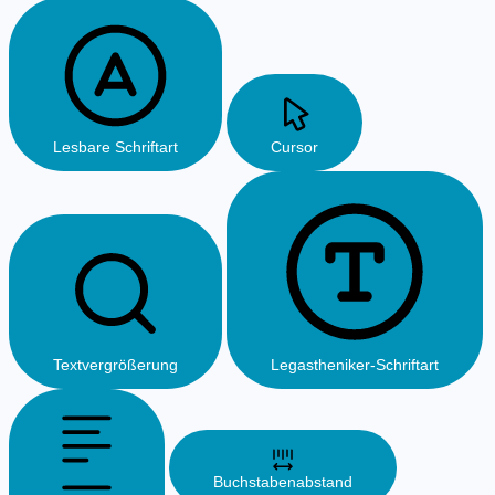
Lesbare Schriftart
Cursor
Textvergrößerung
Legastheniker-Schriftart
Buchstabenabstand