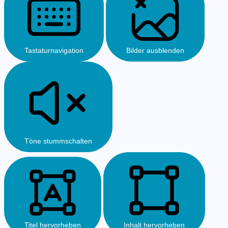
Tastaturnavigation
Bilder ausblenden
Töne stummschalten
Titel hervorheben
Inhalt hervorheben