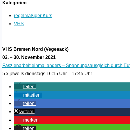
Kategorien
regelmäßiger Kurs
VHS
VHS Bremen Nord (Vegesack)
02. – 30. November 2021
Faszienarbeit einmal anders – Spannungsausgleich durch Eu
5 x jeweils dienstags 16:15 Uhr – 17:45 Uhr
teilen
mitteilen
teilen
twittern
merken
teilen