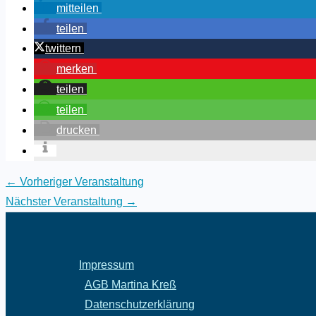
mitteilen
teilen
twittern
merken
teilen
teilen
drucken
←
Vorheriger Veranstaltung
Nächster Veranstaltung
→
Impressum
AGB Martina Kreß
Datenschutzerklärung