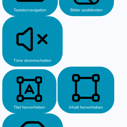
Tastaturnavigation
Bilder ausblenden
Töne stummschalten
Titel hervorheben
Inhalt hervorheben