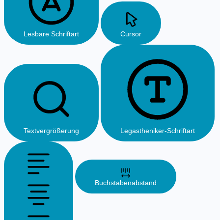
Lesbare Schriftart
Cursor
Textvergrößerung
Legastheniker-Schriftart
Buchstabenabstand