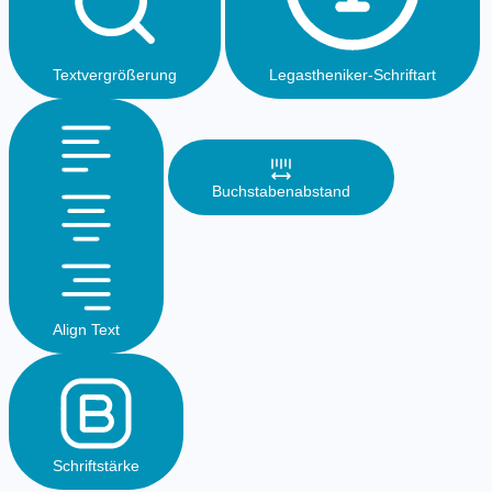
Textvergrößerung
Legastheniker-Schriftart
Buchstabenabstand
Align Text
Schriftstärke