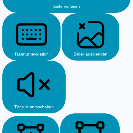
Seite vorlesen
Tastaturnavigation
Bilder ausblenden
Töne stummschalten