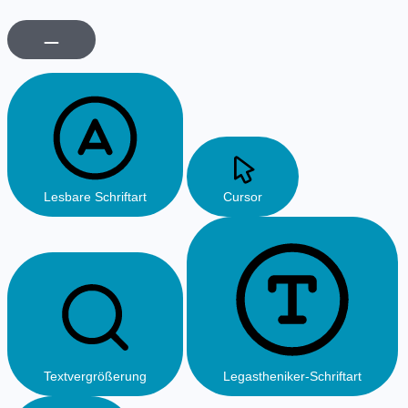
Lesbare Schriftart
Cursor
Textvergrößerung
Legastheniker-Schriftart